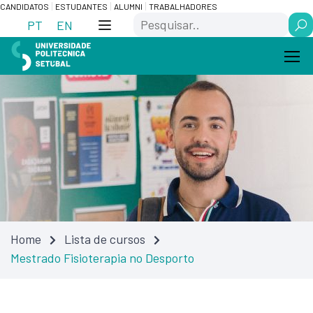
Skip
Saltar
CANDIDATOS
ESTUDANTES
ALUMNI
TRABALHADORES
Search
to
para
PT
EN
Content
navegação
Home
Lista de cursos
Mestrado Fisioterapia no Desporto