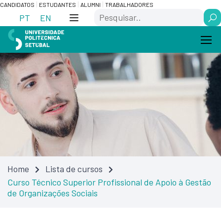
Skip
Saltar
CANDIDATOS
ESTUDANTES
ALUMNI
TRABALHADORES
Search
to
para
PT
EN
Content
navegação
Home
Lista de cursos
Curso Técnico Superior Profissional de Apoio à Gestão
de Organizações Sociais