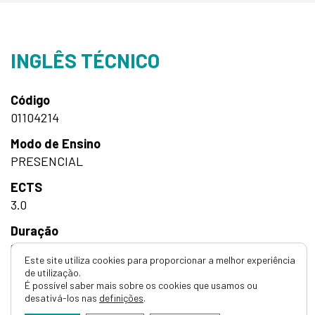
INGLÊS TÉCNICO
Código
01104214
Modo de Ensino
PRESENCIAL
ECTS
3.0
Duração
Semestral
Este site utiliza cookies para proporcionar a melhor experiência
de utilização.
Horas
É possível saber mais sobre os cookies que usamos ou
30h Teórico-Práticas
desativá-los nas
definições
.