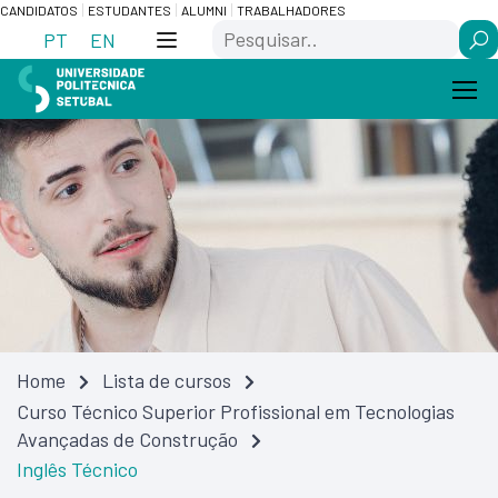
Skip
Saltar
CANDIDATOS
ESTUDANTES
ALUMNI
TRABALHADORES
Search
to
para
PT
EN
Content
navegação
Home
Lista de cursos
Curso Técnico Superior Profissional em Tecnologias
Avançadas de Construção
Inglês Técnico