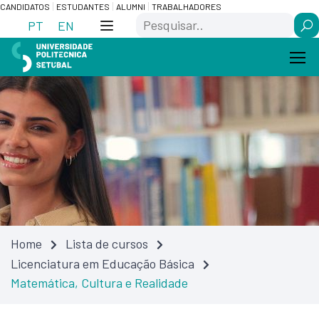
Skip
Saltar
CANDIDATOS
ESTUDANTES
ALUMNI
TRABALHADORES
Search
to
para
PT
EN
Content
navegação
Home
Lista de cursos
Licenciatura em Educação Básica
Matemática, Cultura e Realidade