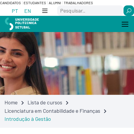
Skip
Saltar
CANDIDATOS
ESTUDANTES
ALUMNI
TRABALHADORES
Search
to
para
PT
EN
Content
navegação
Home
Lista de cursos
Licenciatura em Contabilidade e Finanças
Introdução à Gestão