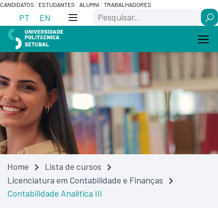
Skip
Saltar
CANDIDATOS
ESTUDANTES
ALUMNI
TRABALHADORES
Search
to
para
PT
EN
Content
navegação
Home
Lista de cursos
Licenciatura em Contabilidade e Finanças
Contabilidade Analítica III