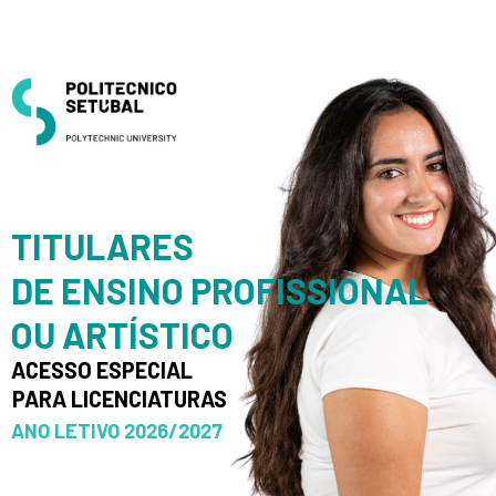
Skip
Saltar
to
para
Content
navegação
TITULARES
DE ENSINO PROFISSIONAL
OU ARTÍSTICO
ACESSO ESPECIAL
PARA LICENCIATURAS
ANO LETIVO 2026/2027