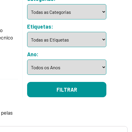
Etiquetas:
ão
écnico
Ano:
FILTRAR
 pelas