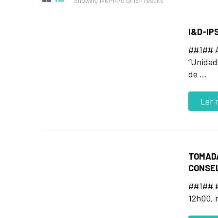
Showing 1461-1470 of 1511 results
I&D-IP
##1## A
“Unidad
de …
Ler 
TOMAD
CONSEL
##1## #
12h00, 