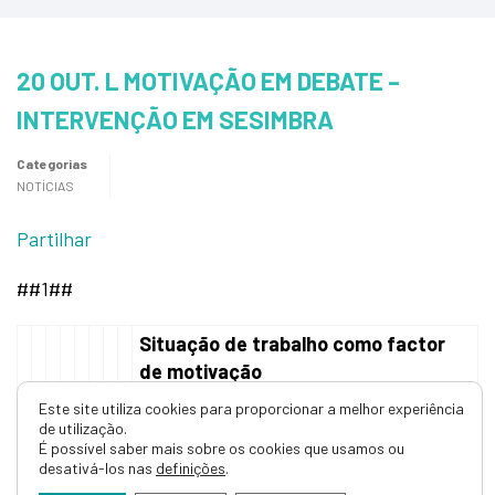
20 OUT. L MOTIVAÇÃO EM DEBATE –
INTERVENÇÃO EM SESIMBRA
Categorias
NOTÍCIAS
Partilhar
##1##
Situação de trabalho como factor
de motivação
Este site utiliza cookies para proporcionar a melhor experiência
No âmbito do seminário subordinado
de utilização.
ao tema “Motivação – Renovado
É possível saber mais sobre os cookies que usamos ou
desativá-los nas
definições
.
Desafio das Organizações” que decorre