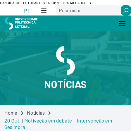
Skip
Saltar
CANDIDATOS
ESTUDANTES
ALUMNI
TRABALHADORES
Search
to
para
PT
Content
navegação
NOTÍCIAS
Home
Notícias
20 Out. l Motivação em debate – intervenção em
Sesimbra