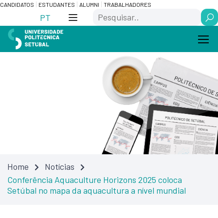
Skip
Saltar
CANDIDATOS
ESTUDANTES
ALUMNI
TRABALHADORES
Search
to
para
PT
Content
navegação
Home
Notícias
Conferência Aquaculture Horizons 2025 coloca
Setúbal no mapa da aquacultura a nível mundial