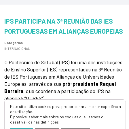
IPS PARTICIPA NA 3ª REUNIÃO DAS IES
PORTUGUESAS EM ALIANÇAS EUROPEIAS
Categorias
INTERNACIONAL
O Politécnico de Setúbal (IPS) foi uma das instituições
de Ensino Superior (IES) representadas na 3ª Reunião
de IES Portuguesas em Alianças de Universidades
Europeias, através da sua
pró-presidente Raquel
Barreira
, que coordena a participação do IPS na
aliança E³UDRES².
Este site utiliza cookies para proporcionar a melhor experiência
O encontro, que decorreu no Politécnico do Cávado e
de utilização.
É possível saber mais sobre os cookies que usamos ou
do Ave (IPCA), no último dia 28 de fevereiro, reuniu 37
desativá-los nas
definições
.
representantes de universidades e politécnicos,