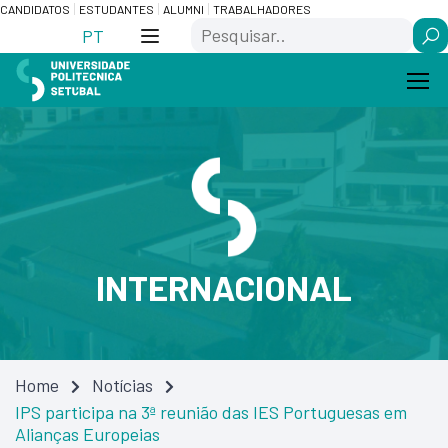
Skip
Saltar
CANDIDATOS
ESTUDANTES
ALUMNI
TRABALHADORES
Search
to
para
PT
Content
navegação
INTERNACIONAL
Home
Notícias
IPS participa na 3ª reunião das IES Portuguesas em
Alianças Europeias