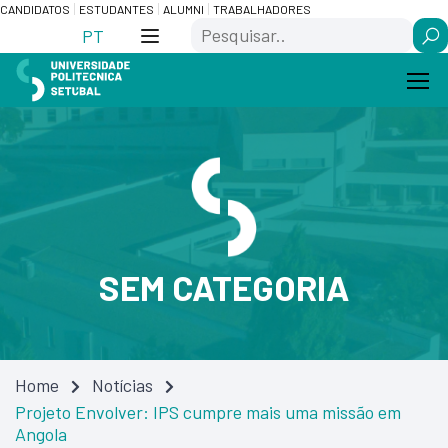
Skip
Saltar
CANDIDATOS
ESTUDANTES
ALUMNI
TRABALHADORES
Search
to
para
PT
Content
navegação
SEM CATEGORIA
Home
Notícias
Projeto Envolver: IPS cumpre mais uma missão em
Angola