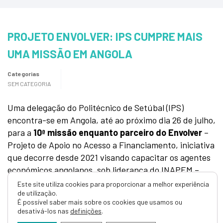
PROJETO ENVOLVER: IPS CUMPRE MAIS
UMA MISSÃO EM ANGOLA
Categorias
SEM CATEGORIA
Uma delegação do Politécnico de Setúbal (IPS)
encontra-se em Angola, até ao próximo dia 26 de julho,
para a
10ª missão enquanto parceiro do Envolver
–
Projeto de Apoio no Acesso a Financiamento, iniciativa
que decorre desde 2021 visando capacitar os agentes
económicos angolanos, sob liderança do INAPEM –
Instituto Nacional de Apoio às Pequenas e Médias
Este site utiliza cookies para proporcionar a melhor experiência
de utilização.
Empresas.
É possível saber mais sobre os cookies que usamos ou
desativá-los nas
definições
.
No decorrer destas duas semanas de trabalho, os